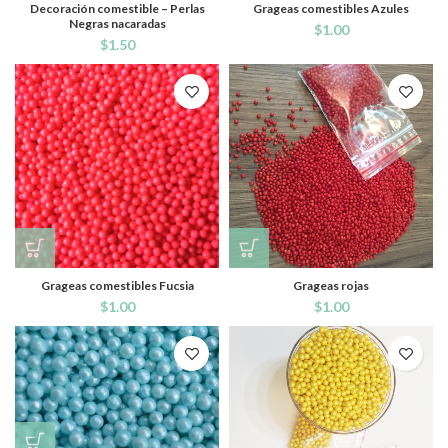
Decoración comestible – Perlas
Grageas comestibles Azules
Negras nacaradas
$
1.00
$
1.50
Grageas comestibles Fucsia
Grageas rojas
$
1.00
$
1.00