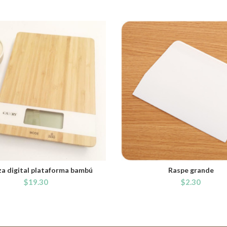
za digital plataforma bambú
Raspe grande
ADD TO CART
ADD TO CART
$
19.30
$
2.30