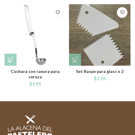
Cuchara con ranura para
Set Raspe para glass x 2
cereza
$
2.50
$
5.95