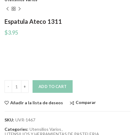
Espatula Ateco 1311
$
3.95
Quantity
ADD TO CART
Comparar
Añadir a la lista de deseos
SKU:
UVR-1467
Categories:
Utensilios Varios
,
UTENSILIOS Y HERRAMIENTAS DE PASTELERIA