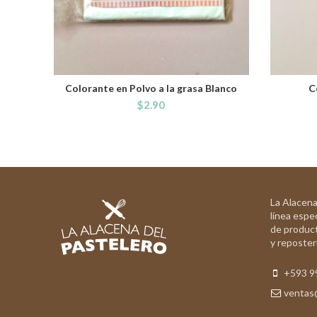
Colorante en Polvo a la grasa Blanco
C
ADD TO CART
$
2.90
La Alacena
línea espec
de product
y reposterí
+593 9
ventas