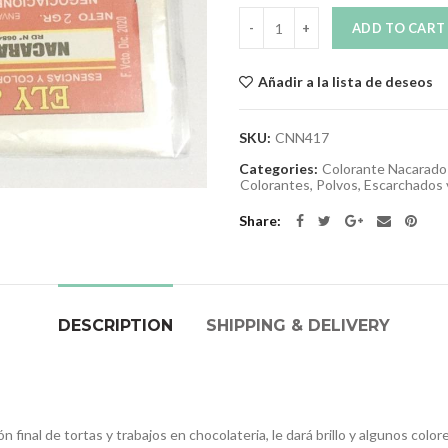
Quantity
ADD TO CART
Añadir a la lista de deseos
SKU:
CNN417
Categories:
Colorante Nacarado
Colorantes, Polvos, Escarchados 
Share
DESCRIPTION
SHIPPING & DELIVERY
ón final de tortas y trabajos en chocolateria, le dará brillo y algunos col