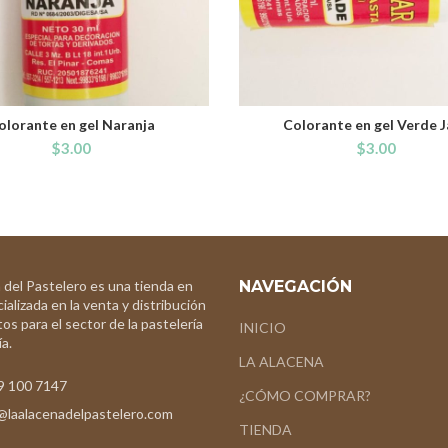
olorante en gel Naranja
Colorante en gel Verde 
ADD TO CART
ADD TO CART
$
3.00
$
3.00
 del Pastelero es una tienda en
NAVEGACIÓN
ializada en la venta y distribución
os para el sector de la pastelería
INICIO
a.
LA ALACENA
9 100 7147
¿CÓMO COMPRAR?
@laalacenadelpastelero.com
TIENDA