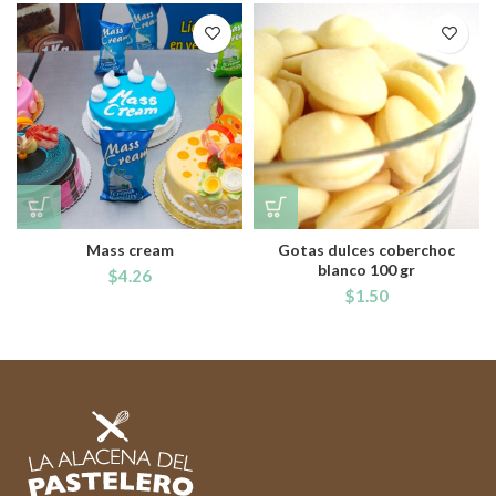
Mass cream
Gotas dulces coberchoc
blanco 100 gr
$
4.26
$
1.50