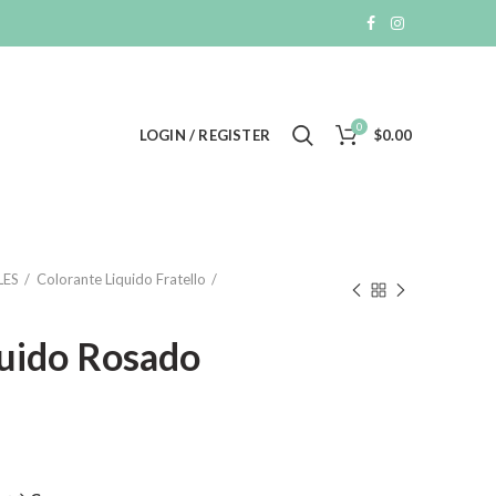
0
LOGIN / REGISTER
$
0.00
LES
Colorante Liquido Fratello
quido Rosado