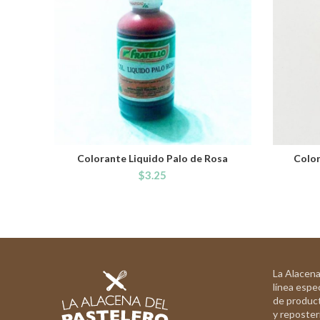
Colorante Liquido Palo de Rosa
Color
ADD TO CART
$
3.25
La Alacena
línea espec
de product
y reposterí