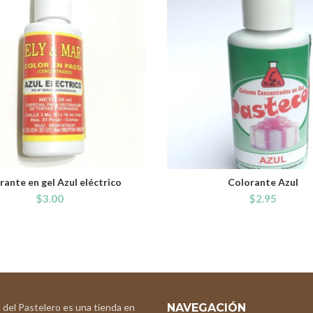
rante en gel Azul eléctrico
Colorante Azul
ADD TO CART
ADD TO CART
$
3.00
$
2.95
 del Pastelero es una tienda en
NAVEGACIÓN