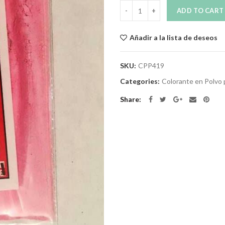
Quantity
ADD TO CART
Añadir a la lista de deseos
SKU:
CPP419
Categories:
Colorante en Polvo 
Share