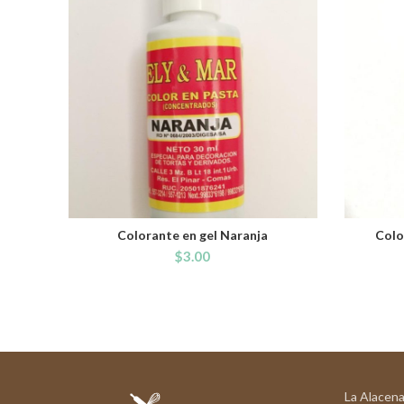
Colorante en gel Naranja
Colo
ADD TO CART
$
3.00
La Alacena