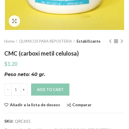
Click to enlarge
Home
QUIMICOS PARA REPOSTERIA
Estabilizante
CMC (carboxi metil celulosa)
$
1.20
Peso neto: 40 gr.
Quantity
ADD TO CART
Comparar
Añadir a la lista de deseos
SKU:
QRC615