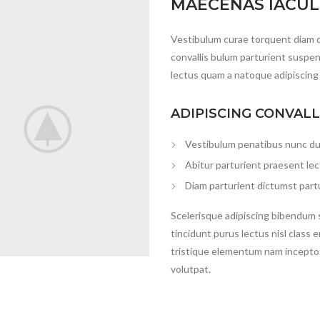
MAECENAS IACUL
Vestibulum curae torquent diam 
convallis bulum parturient suspen
lectus quam a natoque adipiscing
ADIPISCING CONVAL
Vestibulum penatibus nunc dui
Abitur parturient praesent le
Diam parturient dictumst partu
Scelerisque adipiscing bibendum s
tincidunt purus lectus nisl clas
tristique elementum nam inceptos
volutpat.