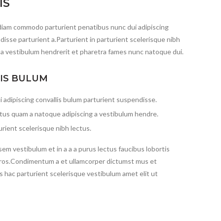
IS
diam commodo parturient penatibus nunc dui adipiscing
disse parturient a.Parturient in parturient scelerisque nibh
 a vestibulum hendrerit et pharetra fames nunc natoque dui.
LIS BULUM
 adipiscing convallis bulum parturient suspendisse.
ctus quam a natoque adipiscing a vestibulum hendre.
rient scelerisque nibh lectus.
em vestibulum et in a a a purus lectus faucibus lobortis
s eros.Condimentum a et ullamcorper dictumst mus et
 hac parturient scelerisque vestibulum amet elit ut