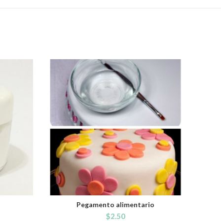
o
Pegamento alimentario
ADD TO CART
$
2.50