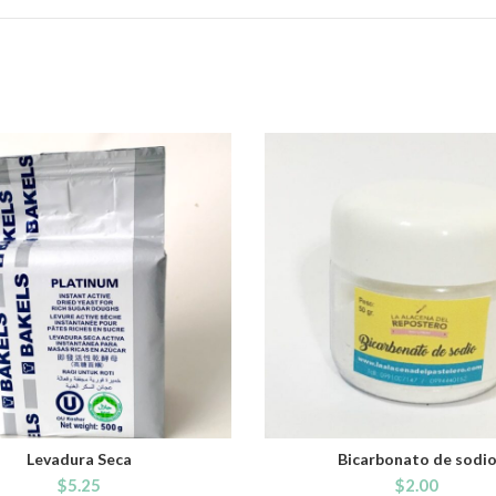
Levadura Seca
Bicarbonato de sodi
ADD TO CART
ADD TO CART
$
5.25
$
2.00