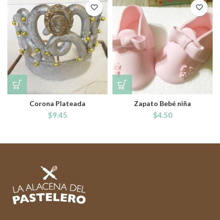
Corona Plateada
Zapato Bebé niña
$
9.45
$
4.50