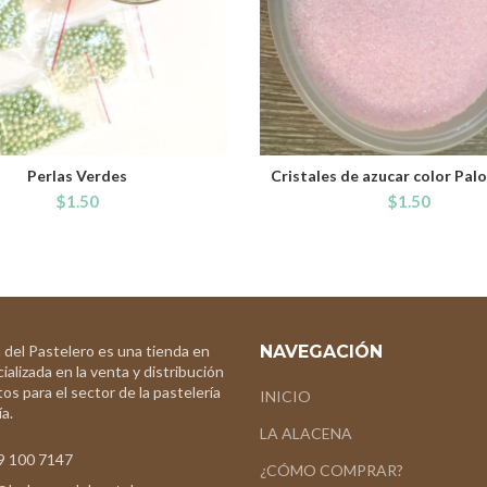
Perlas Verdes
Cristales de azucar color Pal
ADD TO CART
ADD TO CART
$
1.50
$
1.50
 del Pastelero es una tienda en
NAVEGACIÓN
ializada en la venta y distribución
os para el sector de la pastelería
INICIO
a.
LA ALACENA
9 100 7147
¿CÓMO COMPRAR?