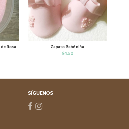
o de Rosa
Zapato Bebé niña
ADD TO CART
$
4.50
SÍGUENOS