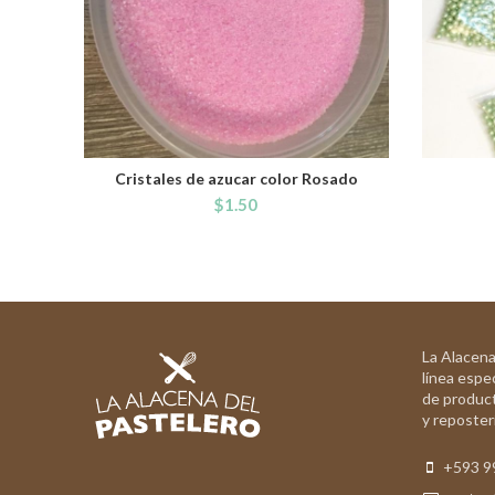
Cristales de azucar color Rosado
ADD TO CART
$
1.50
La Alacena
línea espec
de product
y reposterí
+593 9