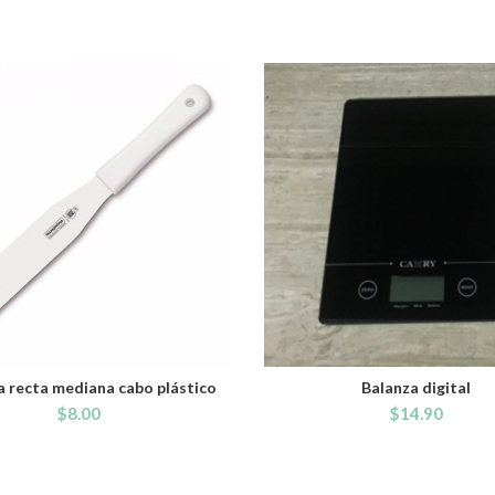
a recta mediana cabo plástico
Balanza digital
ADD TO CART
ADD TO CART
$
8.00
$
14.90