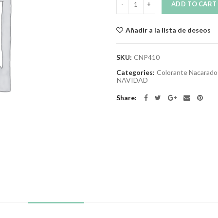
ADD TO CART
Añadir a la lista de deseos
SKU:
CNP410
Categories:
Colorante Nacarado
NAVIDAD
Share