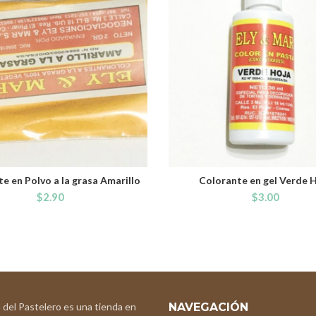
e en Polvo a la grasa Amarillo
Colorante en gel Verde 
ADD TO CART
ADD TO CART
$
2.90
$
3.00
 del Pastelero es una tienda en
NAVEGACIÓN