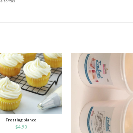
e tortas
Frosting blanco
ADD TO CART
$
4.90