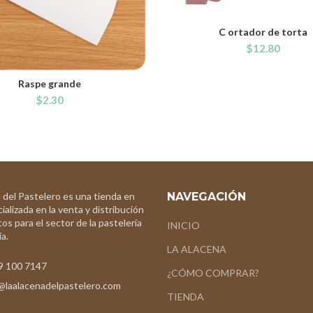
C ortador de torta
ADD TO CART
$
12.80
Raspe grande
ADD TO CART
$
2.30
 del Pastelero es una tienda en
NAVEGACIÓN
ializada en la venta y distribución
os para el sector de la pastelería
INICIO
a.
LA ALACENA
9 100 7147
¿CÓMO COMPRAR?
@laalacenadelpastelero.com
TIENDA