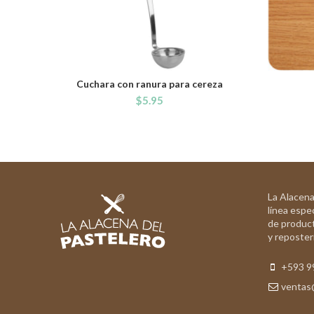
Cuchara con ranura para cereza
ADD TO CART
$
5.95
La Alacena
línea espec
de product
y reposterí
+593 9
ventas