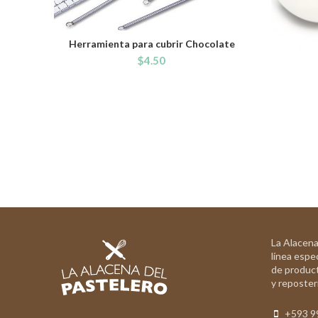
Herramienta para cubrir Chocolate
ADD TO CART
$
4.50
La Alacena
línea espec
de product
y reposterí
+593 9