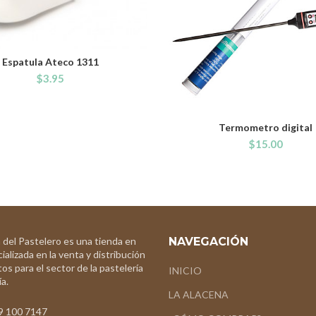
Espatula Ateco 1311
ADD TO CART
$
3.95
Termometro digital
ADD TO CART
$
15.00
 del Pastelero es una tienda en
NAVEGACIÓN
ializada en la venta y distribución
os para el sector de la pastelería
INICIO
a.
LA ALACENA
9 100 7147