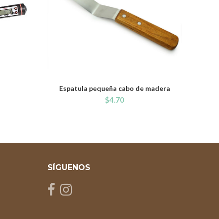
Espatula pequeña cabo de madera
ADD TO CART
$
4.70
SÍGUENOS