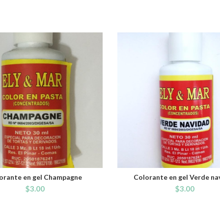
orante en gel Champagne
Colorante en gel Verde na
ADD TO CART
ADD TO CART
$
3.00
$
3.00