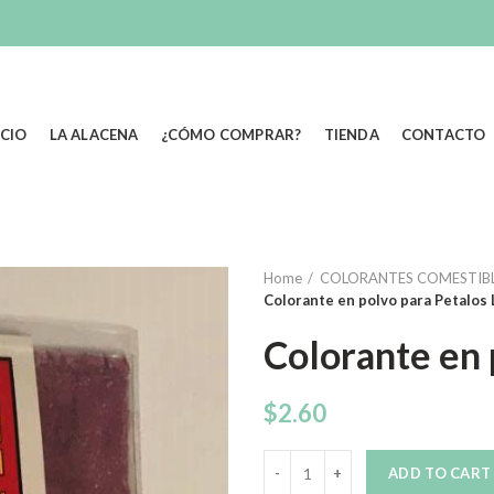
ICIO
LA ALACENA
¿CÓMO COMPRAR?
TIENDA
CONTACTO
Home
COLORANTES COMESTIB
Colorante en polvo para Petalos L
Colorante en 
$
2.60
Quantity
ADD TO CART