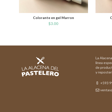
Colorante en gel Marron
C
ADD TO CART
$
3.00
La Alacena
línea espec
de product
y reposterí
+593 9
ventas