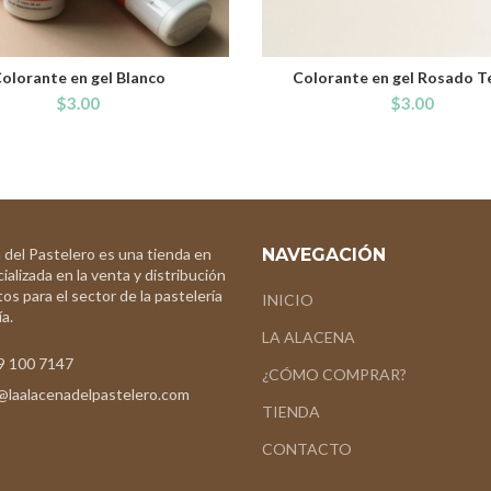
olorante en gel Blanco
Colorante en gel Rosado T
ADD TO CART
ADD TO CART
$
3.00
$
3.00
 del Pastelero es una tienda en
NAVEGACIÓN
ializada en la venta y distribución
os para el sector de la pastelería
INICIO
a.
LA ALACENA
9 100 7147
¿CÓMO COMPRAR?
@laalacenadelpastelero.com
TIENDA
CONTACTO