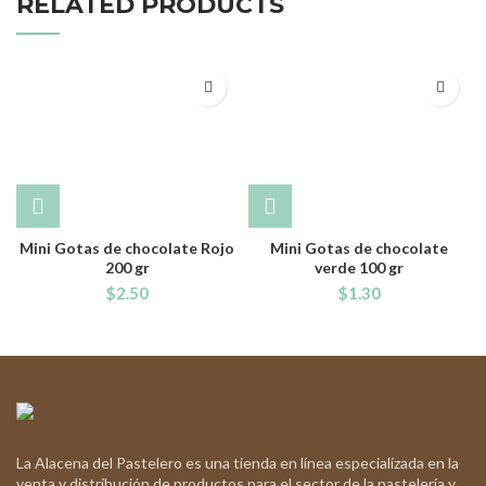
RELATED PRODUCTS
Mini Gotas de chocolate Rojo
Mini Gotas de chocolate
200 gr
verde 100 gr
$
2.50
$
1.30
La Alacena del Pastelero es una tienda en línea especializada en la
venta y distribución de productos para el sector de la pastelería y