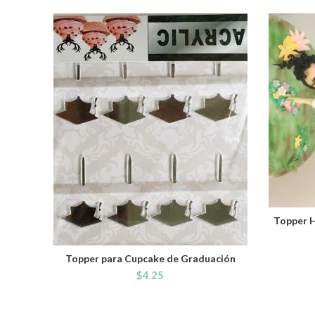
Topper H
Topper para Cupcake de Graduación
ADD TO CART
$
4.25