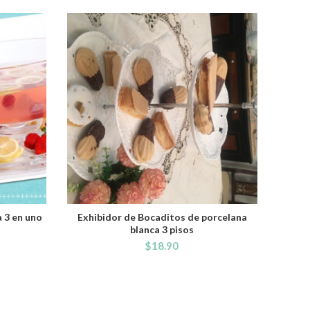
 3 en uno
Exhibidor de Bocaditos de porcelana
ADD TO CART
blanca 3 pisos
$
18.90