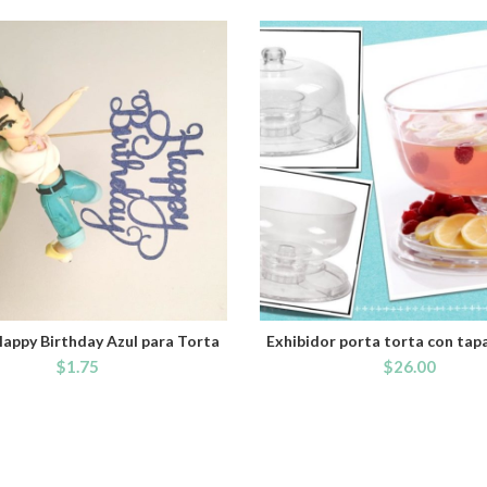
appy Birthday Azul para Torta
Exhibidor porta torta con tapa
ADD TO CART
ADD TO CART
$
1.75
$
26.00