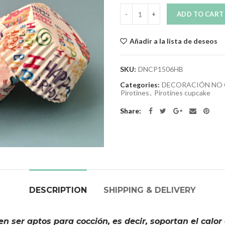
Quantity
ADD TO CART
Añadir a la lista de deseos
SKU:
DNCP1506HB
Categories:
DECORACIÓN NO 
Pirotines
,
Pirotines cupcake
Share
DESCRIPTION
SHIPPING & DELIVERY
n ser aptos para cocción, es decir, soportan el calor