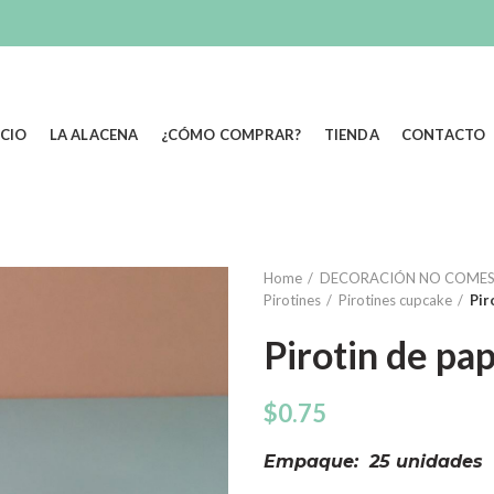
ICIO
LA ALACENA
¿CÓMO COMPRAR?
TIENDA
CONTACTO
Home
DECORACIÓN NO COMES
Pirotines
Pirotines cupcake
Pir
Pirotin de pa
$
0.75
Empaque: 25 unidades