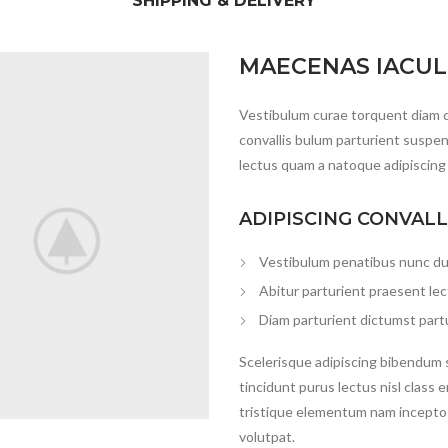
SHIPPING & DELIVERY
MAECENAS IACUL
Vestibulum curae torquent diam 
convallis bulum parturient suspen
lectus quam a natoque adipiscing
ADIPISCING CONVAL
Vestibulum penatibus nunc dui
Abitur parturient praesent le
Diam parturient dictumst partu
Scelerisque adipiscing bibendum s
tincidunt purus lectus nisl clas
tristique elementum nam inceptos
volutpat.