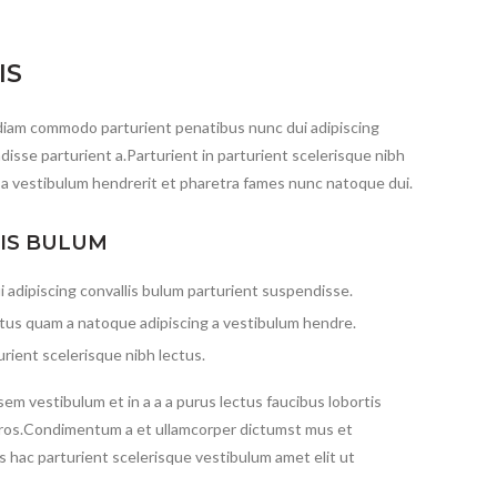
IS
diam commodo parturient penatibus nunc dui adipiscing
disse parturient a.Parturient in parturient scelerisque nibh
 a vestibulum hendrerit et pharetra fames nunc natoque dui.
LIS BULUM
 adipiscing convallis bulum parturient suspendisse.
ctus quam a natoque adipiscing a vestibulum hendre.
rient scelerisque nibh lectus.
em vestibulum et in a a a purus lectus faucibus lobortis
s eros.Condimentum a et ullamcorper dictumst mus et
 hac parturient scelerisque vestibulum amet elit ut