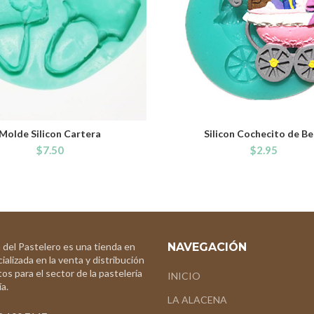
Molde Silicon Cartera
Silicon Cochecito de B
ADD TO CART
ADD TO CART
$
7.50
$
2.95
 del Pastelero es una tienda en
NAVEGACIÓN
ializada en la venta y distribución
os para el sector de la pastelería
INICIO
a.
LA ALACENA