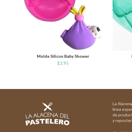
Molde Silicon Baby Shower
ADD TO CART
$
2.95
La Alacena
línea espec
de product
y reposterí