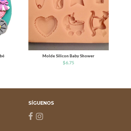
ebé
Molde Silicon Baby Shower
ADD TO CART
$
6.75
SÍGUENOS