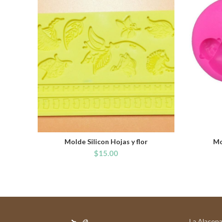
Molde Silicon Hojas y flor
Mo
ADD TO CART
$
15.00
La Alacena