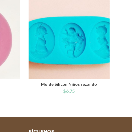
Molde Silicon Niños rezando
ADD TO CART
$
6.75
SÍGUENOS