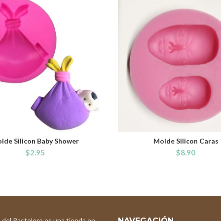
lde Silicon Baby Shower
Molde Silicon Caras
ADD TO CART
ADD TO CART
$
2.95
$
8.90
 del Pastelero es una tienda en
NAVEGACIÓN