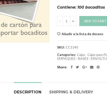
Contiene: 100 bocaditos
Quantity
ADD TO CART
Añadir a la lista de deseos
SKU:
CC1140
Categories:
Cajas
,
Cajas para Pi
EMPAQUES - BASES - ENVOLT
Share
DESCRIPTION
SHIPPING & DELIVERY