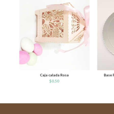
Caja calada Rosa
Base 
ADD TO CART
$
0.50