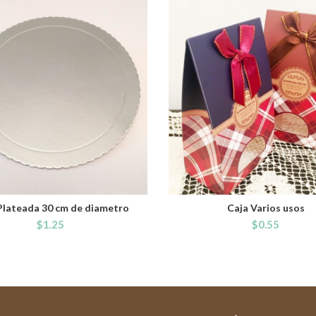
Plateada 30 cm de diametro
Caja Varios usos
ADD TO CART
ADD TO CART
$
1.25
$
0.55