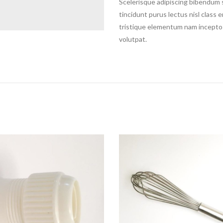
Scelerisque adipiscing bibendum s
tincidunt purus lectus nisl clas
tristique elementum nam inceptos
volutpat.