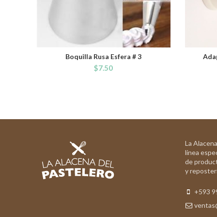
Boquilla Rusa Esfera # 3
Adap
ADD TO CART
$
7.50
La Alacena
línea espec
de product
y reposterí
+593 9
ventas