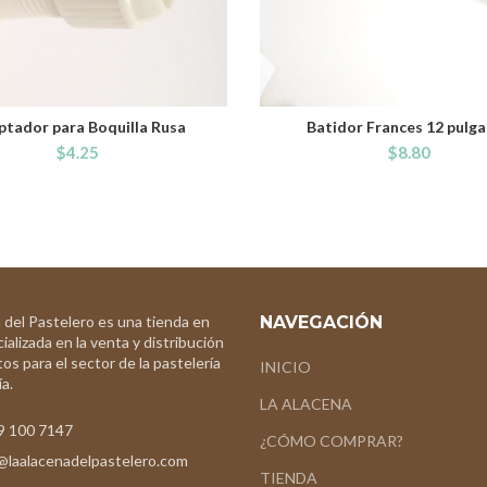
tador para Boquilla Rusa
Batidor Frances 12 pulg
ADD TO CART
ADD TO CART
$
4.25
$
8.80
 del Pastelero es una tienda en
NAVEGACIÓN
ializada en la venta y distribución
os para el sector de la pastelería
INICIO
a.
LA ALACENA
9 100 7147
¿CÓMO COMPRAR?
@laalacenadelpastelero.com
TIENDA